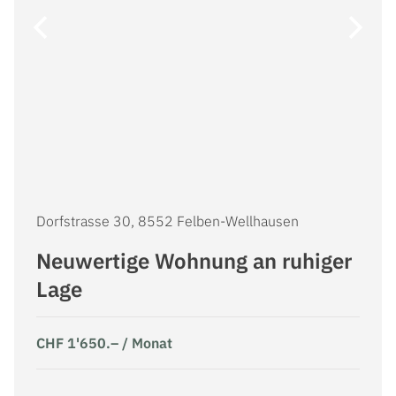
Dorfstrasse 30, 8552 Felben-Wellhausen
Neuwertige Wohnung an ruhiger
CHF 0.-
CHF 10,000.-
Lage
3
6
CHF 1'650.– / Monat
2
2
28m
1,002m