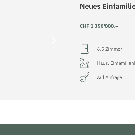
Neues Einfamili
Kategorie wählen
CHF 1'350'000.–
Rickenbach b. Wil
6.5 Zimmer
Anzahl Zimmer
n
Haus, Einfamilie
3
Auf Anfrage
2
1,002m