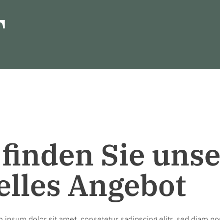
 finden Sie uns
elles Angebot
 ipsum dolor sit amet, consetetur sadipscing elitr, sed diam 