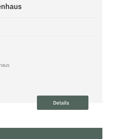
enhaus
nhaus
6
Details