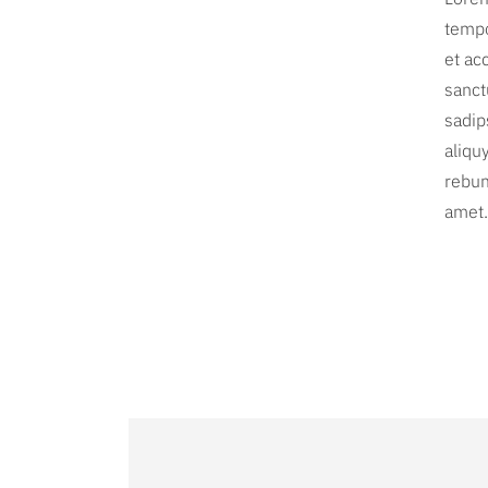
tempo
et ac
sanct
sadip
aliqu
rebum
amet.
Filter