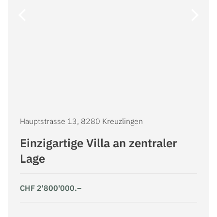
Hauptstrasse 13, 8280 Kreuzlingen
Einzigartige Villa an zentraler
3
6
Lage
2
2
28m
1,002m
CHF 2'800'000.–