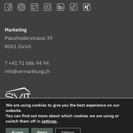
Marketing
Placeholderstrasse 39
8001
Zürich
T +41 71 686 94 94
info@vermarktung.ch
We are using cookies to give you the best experience on our
website.
You can find out more about which cookies we are using or
switch them off in
settings
.
casasoft.ch
© All rights reserved.
Imprint
Legal information
Accept
Reject
Settings